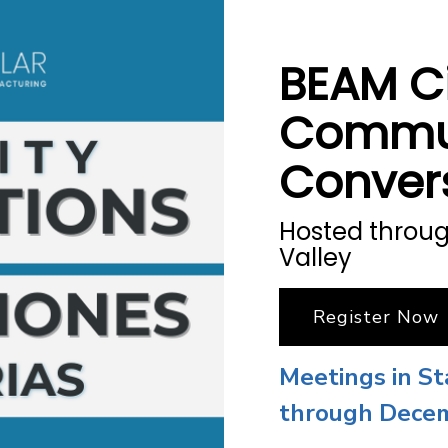
BEAM Ci
Commu
Conver
Hosted throug
Valley
Register Now
Meetings in S
through Dece