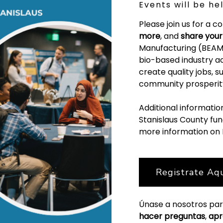
Events will be he
Please join us for a
more
, and
s
hare you
Manufacturing (BEAM) 
bio-based industry ac
create quality jobs,
community prosperit
Additional informati
Stanislaus County fun
more information on B
Registrate Aq
Únase a nosotros pa
hacer preguntas
,
apr