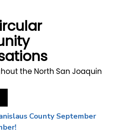
rcular
nity
sations
hout the North San Joaquin
tanislaus County September
mber!