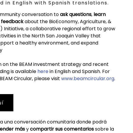
ld in English with Spanish translations.
 community conversation to
ask questions
,
learn
r feedback
about the BioEconomy, Agriculture, &
Initiative, a collaborative regional effort to grow
tivities in the North San Joaquin Valley that
 support a healthy environment, and expand
y
on on the BEAM investment strategy and recent
ding is available
here
in English and Spanish. For
EAM Circular, please visit
www.beamcircular.org
.
uí
ra una conversación comunitaria donde podrá
ender más
y
compartir sus comentarios
sobre la