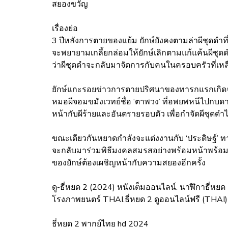
สยองขวัญ
เรื่องย่อ
3 ปีหลังการตายของแย้ม ยักษ์ยังคงตามล่าผีชุดดํา
จะพยายามเกลี้ยกล่อมให้ยักษ์เลิกตามแก้แค้นผีชุดดําเ
ว่าผีชุดดำจะกลับมาจัดการกับคนในครอบครัวที่เห
ยักษ์แกะรอยข่าวการตายปริศนาของทารกแรกเกิดจา
หมอผีจอมขมังเวทย์ชื่อ ‘ตาพวง’ ที่อพยพหนีไปกบดาน
หน้ากับผีร้ายและอันตรายรอบตัว เพื่อกำจัดผีชุด
ขณะเดียวกันหยาดกำลังจะแต่งงานกับ ‘ประดิษฐ์’ ทาง
จะกลับมาร่วมพิธีมงคลสมรสอย่างพร้อมหน้าพร้อมตา
ของยักษ์ต้องเผชิญหน้ากับความสยองอีกครั้ง
ดู-ธี่หยด 2 (2024) หนังเต็มออนไลน์. นาฬิกาธี่หย
โรงภาพยนตร์ THAI.ธี่หยด 2 ดูออนไลน์ฟรี (THAI) 
ธี่หยด 2 พากย์ไทย hd 2024