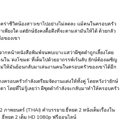
ที่คร่าชีวิตน้องสาวเขาไปอย่างไม่ลดละ แม้คนในครอบครัว
พียงใด แต่ยักษ์ยังคงดื้อดึงที่จะตามล่ามันให้ได้ ด้วยกลัว
ลือของเขา
กหน้าหนังสือพิมพ์จนพบเบาะแสว่าผีชุดดำถูกเลี้ยงโดย
ใน ‘ดงโขมด’ ที่เต็มไปด้วยอาถรรพ์เร้นลับ ยักษ์ต้องเผชิญ
ดำไม่ให้มันย้อนกลับมาเล่นงานคนในครอบครัวของเขาได้อีก
ครอบครัวกำลังเตรียมจัดงานแต่งให้ทั้งคู่ โดยหวังว่ายักษ์
 โดยที่ไม่รู้เลยว่า ผีชุดดำกำลังจะกลับมาทำให้ครอบครัว
ด 2 ภาพยนตร์ (THAI) คำบรรยาย.ธี่หยด 2 หนังเต็มเรื่องใน
.ธี่หยด 2 เต็ม HD 1080p ฟรีออนไลน์