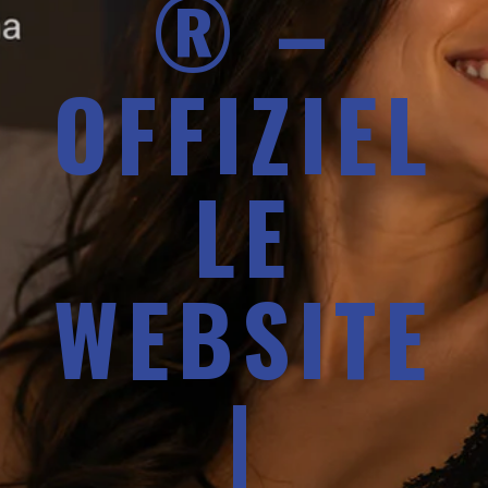
® –
OFFIZIEL
LE
WEBSITE
|