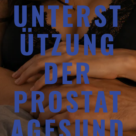
UNTERST
ÜTZUNG
DER
PROSTAT
AGESUND