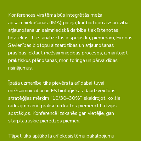
Konferences virstēma būs integrētās meža
apsaimniekošanas (IMA) pieeja, kur biotopu aizsardzība,
atjaunošana un saimnieciskā darbība tiek īstenotas
līdztekus. Tiks analizētas iespējas kā, piemēram, Eiropas
Savienības biotopu aizsardzības un atjaunošanas
prasības iekļaut mežsaimniecības procesos, izmantojot
praktiskus plānošanas, monitoringa un pārvaldības
risinājumus.
Īpaša uzmanība tiks pievērsta arī dabai tuvai
mežsaimniecībai un ES bioloģiskās daudzveidības
stratēģijas mērķim “10/30–30%”, skaidrojot, ko šie
rādītāji nozīmē praksē un kā tos piemērot Latvijas
apstākļos. Konferencē izskanēs gan vietējie, gan
starptautiskie pieredzes piemēri.
Tāpat tiks aplūkota arī ekosistēmu pakalpojumu