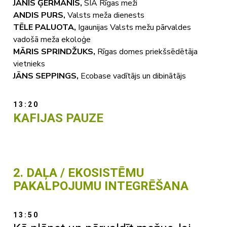
JĀNIS ĢĒRMANIS,
SIA Rīgas meži
ANDIS PURS,
Valsts meža dienests
TĒLE PALUOTA,
Igaunijas Valsts mežu pārvaldes
vadošā meža ekoloģe
MĀRIS SPRINDŽUKS,
Rīgas domes priekšsēdētāja
vietnieks
JĀNS SEPPINGS,
Ecobase vadītājs un dibinātājs
13:20
KAFIJAS PAUZE
2. DAĻA / EKOSISTĒMU
PAKALPOJUMU INTEGRĒŠANA
13:50