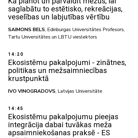
Kā plānot un pārvaldīt mežus, lai
saglabātu to estētisko, rekreācijas,
veselības un labjutības vērtību
SAIMONS BELS
, Edinburgas Universitātes Profesors,
Tartu Universitātes un LBTU vieslektors
14:20
Ekosistēmu pakalpojumi - zinātnes,
politikas un mežsaimniecības
krustpunktā
IVO VINOGRADOVS
, Latvijas Universitāte
14:45
Ekosistēmu pakalpojumu pieejas
integrācija dabai tuvākas meža
apsaimniekošanas praksē - ES