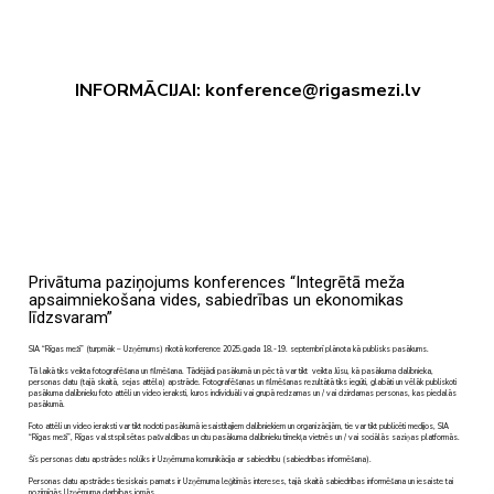
INFORMĀCIJAI:
konference@rigasmezi.lv
Privātuma paziņojums konferences “Integrētā meža
apsaimniekošana vides, sabiedrības un ekonomikas
līdzsvaram”
SIA “Rīgas meži” (turpmāk – Uzņēmums) rīkotā konference 2025.gada 18.-19. septembrī plānota kā publisks pasākums.
Tā laikā tiks veikta fotografēšana un filmēšana. Tādējādi pasākumā un pēc tā var tikt veikta Jūsu, kā pasākuma dalībnieka,
personas datu (tajā skaitā, sejas attēla) apstrāde. Fotografēšanas un filmēšanas rezultātā tiks iegūti, glabāti un vēlāk publiskoti
pasākuma dalībnieku foto attēli un video ieraksti, kuros individuāli vai grupā redzamas un / vai dzirdamas personas, kas piedalās
pasākumā.
Foto attēli un video ieraksti var tikt nodoti pasākumā iesaistītajiem dalībniekiem un organizācijām, tie var tikt publicēti medijos, SIA
“Rīgas meži”, Rīgas valstspilsētas pašvaldības un citu pasākuma dalībnieku tīmekļa vietnēs un / vai sociālās saziņas platformās.
Šīs personas datu apstrādes nolūks ir Uzņēmuma komunikācija ar sabiedrību (sabiedrības informēšana).
Personas datu apstrādes tiesiskais pamats ir Uzņēmuma leģitīmās intereses, tajā skaitā sabiedrības informēšana un iesaiste tai
nozīmīgās Uzņēmuma darbības jomās.