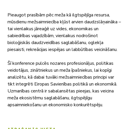
Pieaugot prasībām pēc meža kā ilgtspējīga resursa,
mūsdienu mežsaimniecība kļūst arvien daudzslāņaināka –
tai vienlaikus jāreaģē uz vides, ekonomikas un
sabiedrības vajadzībām, vienlaikus nodrošinot
bioloģiskās daudzveidības saglabāšanu, oglekļa
piesaisti, rekreācijas iespējas un labbūtības veicināšanu.
Šī konference pulcēs nozares profesionāļus, politikas
veidotājus, zinātniekus un meža īpašniekus, lai kopīgi
analizētu, kā dabai tuvāki mežsaimniecības principi var
tikt integrēti Eiropas Savienības politikā un ekonomikā.
Uzmanības centrā ir sabalansētas pieejas, kas veicina
meža ekosistēmu saglabāšanu, ilgtspējīgu
apsaimniekošanu un ekonomisko konkurētspēju.