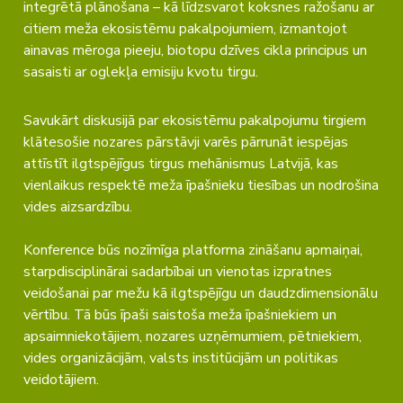
integrētā plānošana – kā līdzsvarot koksnes ražošanu ar
citiem meža ekosistēmu pakalpojumiem, izmantojot
ainavas mēroga pieeju, biotopu dzīves cikla principus un
sasaisti ar oglekļa emisiju kvotu tirgu.
Savukārt diskusijā par ekosistēmu pakalpojumu tirgiem
klātesošie nozares pārstāvji varēs pārrunāt iespējas
attīstīt ilgtspējīgus tirgus mehānismus Latvijā, kas
vienlaikus respektē meža īpašnieku tiesības un nodrošina
vides aizsardzību.
Konference būs nozīmīga platforma zināšanu apmaiņai,
starpdisciplinārai sadarbībai un vienotas izpratnes
veidošanai par mežu kā ilgtspējīgu un daudzdimensionālu
vērtību. Tā būs īpaši saistoša meža īpašniekiem un
apsaimniekotājiem, nozares uzņēmumiem, pētniekiem,
vides organizācijām, valsts institūcijām un politikas
veidotājiem.