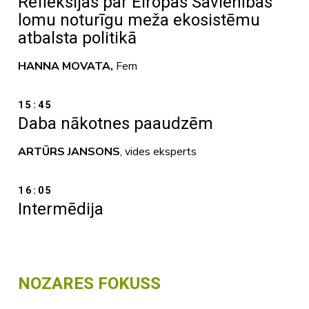
Refleksijas par Eiropas Savienības
lomu noturīgu meža ekosistēmu
atbalsta politikā
HANNA MOVATA,
Fern
15:45
Daba nākotnes paaudzēm
ARTŪRS JANSONS
, vides eksperts
16:05
Intermēdija
NOZARES FOKUSS