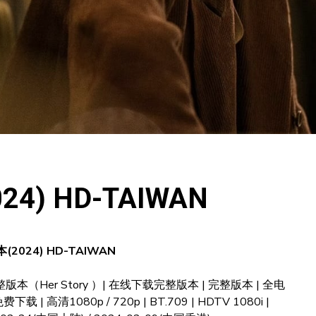
4) HD-TAIWAN
2024) HD-TAIWAN
整版本（Her Story ）| 在线下载完整版本 | 完整版本 | 全电
 | 高清1080p / 720p | BT.709 | HDTV 1080i |