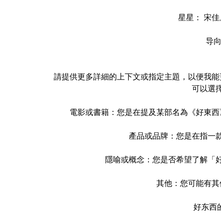
星星： 宋佳,
导向
請提供更多詳細的上下文或指定主題，以便我能
可以選
電影或書籍：您是在提及某部名為《好東西
產品或品牌：您是在指一
隱喻或概念：您是否希望了解「
其他：您可能有其
好东西的剧情