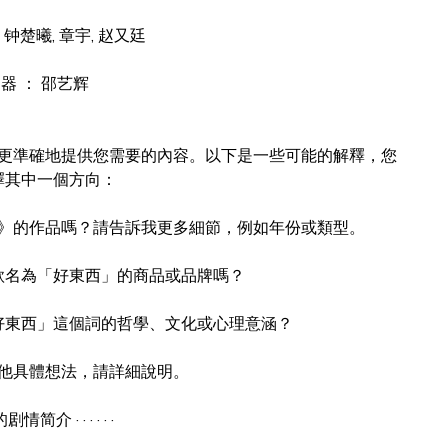
 钟楚曦, 章宇, 赵又廷
器 ： 邵艺辉
更準確地提供您需要的內容。以下是一些可能的解釋，您
擇其中一個方向：
》的作品嗎？請告訴我更多細節，例如年份或類型。
款名為「好東西」的商品或品牌嗎？
好東西」這個詞的哲學、文化或心理意涵？
他具體想法，請詳細說明。
简介 · · · · · ·