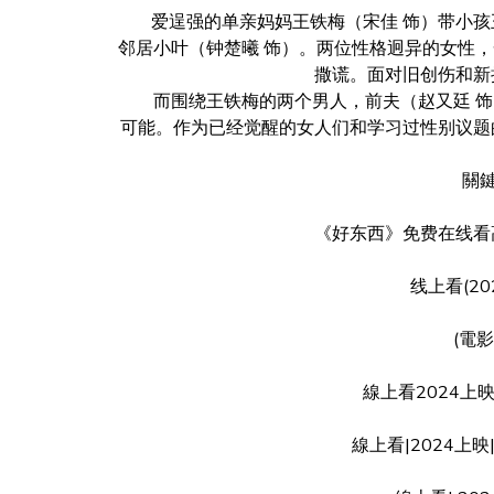
爱逞强的单亲妈妈王铁梅（宋佳 饰）带小孩王
邻居小叶（钟楚曦 饰）。两位性格迥异的女性
撒谎。面对旧创伤和新
而围绕王铁梅的两个男人，前夫（赵又廷 饰）
可能。作为已经觉醒的女人们和学习过性别议题
關鍵
《好东西》免费在线看
线上看(2
(電影
線上看2024上
線上看|2024上