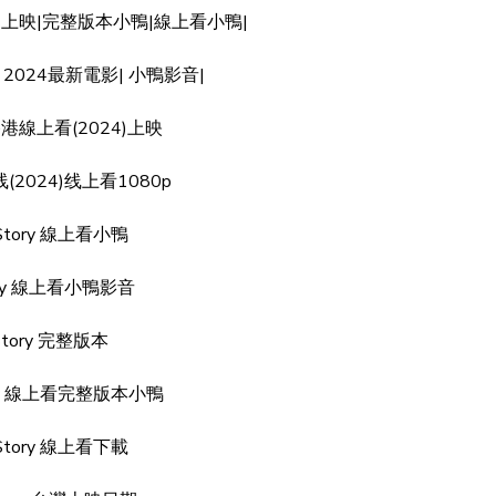
2024上映|完整版本小鴨|線上看小鴨|
看| 2024最新電影| 小鴨影音|
y 香港線上看(2024)上映
在线(2024)线上看1080p
 Story 線上看小鴨
tory 線上看小鴨影音
Story 完整版本
tory 線上看完整版本小鴨
 Story 線上看下載