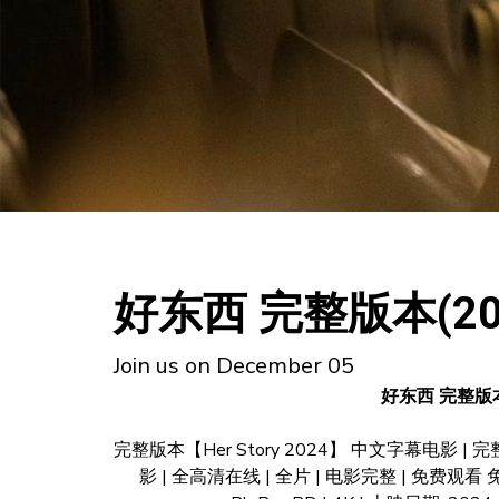
好东西 完整版本(202
Join us on December 05
好东西 完整版本(
完整版本【Her Story 2024】 中文字幕电影 | 完
影 | 全高清在线 | 全片 | 电影完整 | 免费观看 免费下载