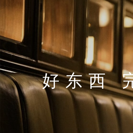
好东西 完