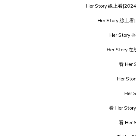
Her Story 線上看|
Her Story 線上
Her Stor
Her Story 
看 Her
Her S
Her 
看 Her S
看 Her