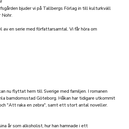
!
ården bjuder vi på Tallbergs Förlag in till kulturkväll
 Nohr.
av en serie med författarsamtal. Vi får höra om
n nu flyttat hem till Sverige med familjen. I romanen
gamla barndomsstad Göteborg. Håkan har tidigare utkommit
 "Att raka en zebra", samt ett stort antal noveller.
sina år som alkoholist, hur han hamnade i ett