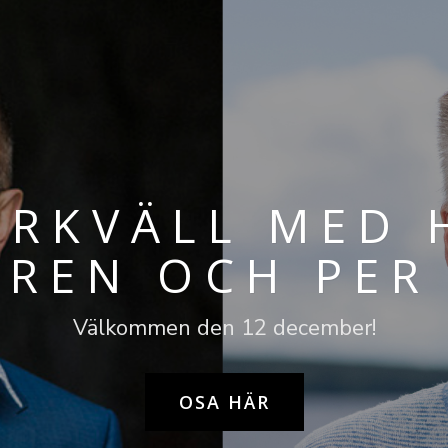
URKVÄLL MED 
GREN OCH PER
Välkommen den 12 december!
OSA HÄR