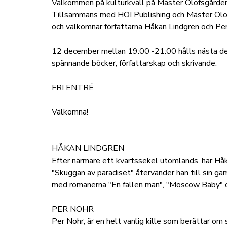
Välkommen på kulturkväll på Mäster Olofsgården
Tillsammans med HOI Publishing och Mäster Olofsg
och välkomnar författarna Håkan Lindgren och Per
12 december mellan 19:00 -21:00 hålls nästa del 
spännande böcker, författarskap och skrivande.
FRI ENTRÉ
Välkomna!
HÅKAN LINDGREN
Efter närmare ett kvartssekel utomlands, har Håka
"Skuggan av paradiset" återvänder han till sin 
med romanerna "En fallen man", "Moscow Baby" och
PER NOHR
Per Nohr, är en helt vanlig kille som berättar om 