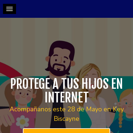
Toggle navigation
PROTEGE A TUS HIJOS EN
INTERNET
Acompañanos este 28 de Mayo en Key
Biscayne