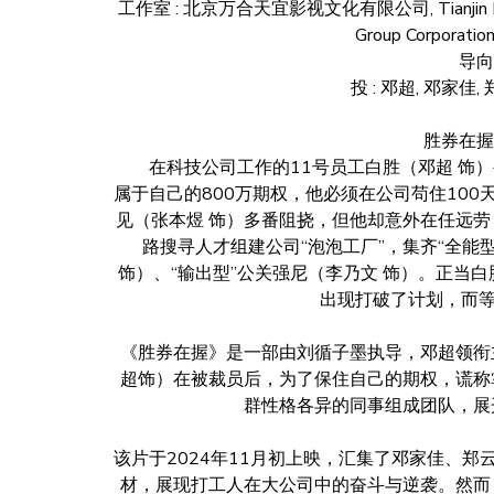
工作室 : 北京万合天宜影视文化有限公司, Tianjin Maoyan We
Group Corpor
导向
投 : 邓超, 邓家佳,
胜券在握的剧情
在科技公司工作的11号员工白胜（邓超 饰）
属于自己的800万期权，他必须在公司苟住10
见（张本煜 饰）多番阻挠，但他却意外在任远劳
路搜寻人才组建公司“泡泡工厂”，集齐“全能型
饰）、“输出型”公关强尼（李乃文 饰）。正当
出现打破了计划，而等
《胜券在握》是一部由刘循子墨执导，邓超领衔
超饰）在被裁员后，为了保住自己的期权，谎称
群性格各异的同事组成团队，展
该片于2024年11月初上映，汇集了邓家佳、
材，展现打工人在大公司中的奋斗与逆袭。然而