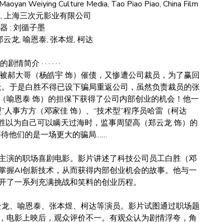
iying Culture Media, Tao Piao Piao, China Film
ation, 上海三次元影业有限公司
器 : 刘循子墨
 郑云龙, 喻恩泰, 张本煜, 柯达
简介 · · · · · ·
被郝大哥（杨皓宇 饰）催债，又惨遭公司裁员，为了赢回
0天。于是白胜不得已设下骗局重返公司，虽然负责裁员的张
（喻恩泰 饰）的担保下获得了公司内部创业的机会！他一
”人事方方（邓家佳 饰）、“技术型”程序员哈雷（柯达
白胜以为自己可以瞒天过海时，监事周望高（郑云龙 饰）的
待他们的是一场更大的骗局……
主演的职场喜剧电影。影片讲述了科技公司员工白胜（邓
掌握AI创新技术，从而获得内部创业机会的故事。他与一
开了一系列充满挑战和笑料的创业历程。
郑云龙、喻恩泰、张本煜、柯达等演员。影片试图通过职场题
，电影上映后，观众评价不一。有观众认为剧情浮夸，角