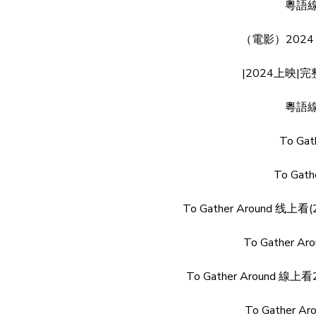
粵語線
（電影）202
|2024上映|
粵語線
To Gat
To Gat
To Gather Around
To Gather A
To Gather Aroun
To Gather 