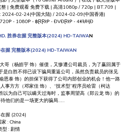
电影 | 完整版本（To Gather Around ）| 在线下载完整版本
| 免费观看 免费下载 | 高清1080p / 720p | BT.709 |
日期: 2024-02-24(中国大陆) / 2024-02-09(中国香港)
0₱ - 1080₱ - ฿ⱤⱤł₱ - ĐVĐⱤł₱ - 4₭ɄⱧĐ
D. 胜券在握 完整版本(2024) HD-TAIWA
N
券在握 完整版本(2024) HD-TAIWAN
郝大哥（杨皓宇 饰）催债，又惨遭公司裁员，为了赢回属于
。于是白胜不得已设下骗局重返公司，虽然负责裁员的张见
喻恩泰 饰）的担保下获得了公司内部创业的机会！他一路
”人事方方（邓家佳 饰）、“技术型”程序员哈雷（柯达
白胜以为自己可以瞒天过海时，监事周望高（郑云龙 饰）的
待他们的是一场更大的骗局……
在握 (2024)
家 : China
类型 : 剧情