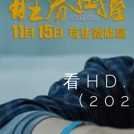
看HD
(20