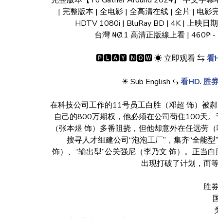
完整版本【To Gather Around 2024】 中文字幕
| 完整版本 | 全电影 | 全高清在线 | 全片 | 电影完整 
HDTV 1080i | BluRay BD | 4K | 上映
台灣 ₦Ø.1 高清正版線上看 | 460₱ - 72
🅿🅻🅰🆈 🅽🅾🆆 ☀ 立即观看 ⇆
看H
☀ Sub English ⇆
看HD. 胜
在科技公司工作的11号员工白胜（邓超 饰）被
自己的800万期权，他必须在公司苟住100天
（张本煜 饰）多番阻挠，但他却意外在任远劳（
搜寻人才组建公司“泡泡工厂”，集齐“全能型
饰）、“输出型”公关强尼（李乃文 饰）。正当
出现打破了计划，而等
胜券
国