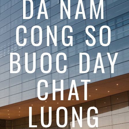
DA NAM
CONG SO
BUOC DAY
CHAT
LUONG