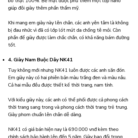
bò thật 100%. Bề mặt được phủ thêm một lớp nano
giúp đôi giày thêm phần thẩm mỹ.
Khi mang em giày này lên chân, các anh yên tâm là không
bị đau nhức vì đã có lớp lót mút da chống tê mỏi. Còn
phần đế giày được làm chắc chắn, có khả năng bám đường
tốt.
4. Giày Nam Buộc Dây NK41
Tuy không mới nhưng NK41 luôn được các anh săn đón.
Em giày này có hai phiên bản màu trắng đen và màu nâu.
Cả hai mẫu đều được thiết kế thời trang, nam tính.
Với kiểu giày này, các anh có thể phối được cả phong cách
thời trang sang trong và phong cách thời trang trẻ trung.
Giày phom chuẩn lên chân dễ dàng.
NK41 có giá bán hiện nay là 690.000 vnđ kèm theo
chính sách bảo hành lên đến 5 năm. Giày bao đổi trong