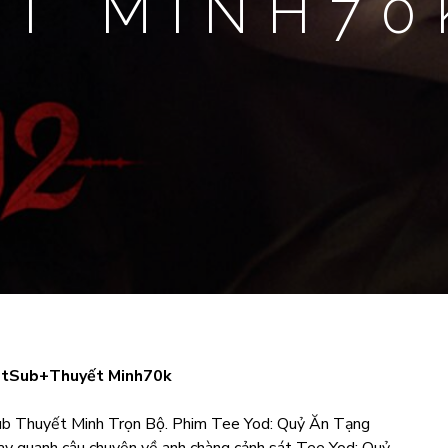
ẾT MINH70
etSub+Thuyết Minh70k
b Thuyết Minh Trọn Bộ. Phim Tee Yod: Quỷ Ăn Tạng