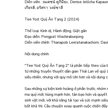
Diễn viên : ณเดชน์ คูกิมิยะ, Denise Jelilcha Kap
เกียรติ, อริศรา วงษ์ชาลี
Tee Yod: Quỷ Ăn Tạng 2 (2024)
Thể loại: Kinh dị, Hành động, Giật gân
Đạo diễn: Pongpat Wachirabunjong
Diễn viên chính: Thanapob Leeratanakachorn, Da
Nội dung chính:
"Tee Yod: Quỷ Ăn Tạng 2" là phần tiếp theo của b
từ những truyền thuyết dân gian Thái Lan về quỷ ă
siêu nhiên, nhưng với quy mô lớn hơn và nội dung 
Sau những sự kiện kinh hoàng ở phần trước, nhóm n
ma quỷ mới, hùng mạnh hơn, tàn bạo hơn và quyết 
sinh vật mới, với khả năng tái tạo và sức mạnh siêu
bất khả thi. Câu chuyện xoay quanh cuộc chiến đầy 