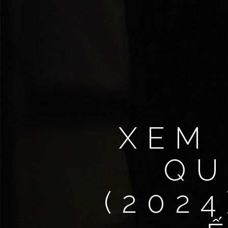
XEM 
QU
(202