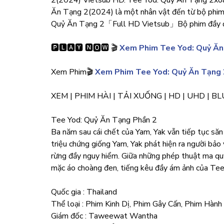
2(2024) Vietsub HD. Tee Yod: Quỷ Ăn Tạng 2xoay
Ăn Tạng 2(2024) là một nhân vật đến từ bộ phi
Quỷ Ăn Tạng 2「Full HD Vietsub」Bộ phim đầy đ
🅿🅻🅰🆈 🅽🅾🆆 🎬
Xem Phim Tee Yod: Quỷ Ăn
Xem Phim🎬
Xem Phim Tee Yod: Quỷ Ăn Tạng
XEM | PHIM HÀI | TẢI XUỐNG | HD | UHD | B
Tee Yod: Quỷ Ăn Tạng Phần 2
Ba năm sau cái chết của Yam, Yak vẫn tiếp tục săn
triệu chứng giống Yam, Yak phát hiện ra người bảo
rừng đầy nguy hiểm. Giữa những phép thuật ma quỷ 
mặc áo choàng đen, tiếng kêu đầy ám ảnh của Tee Y
Quốc gia : Thailand
Thể loại : Phim Kinh Dị, Phim Gây Cấn, Phim Hàn
Giám đốc : Taweewat Wantha