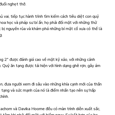
đuổi nghẹt thở.
vai, tiếp tục hành trình tìm kiếm cách tiêu diệt con quỷ
hoa học và pháp sư bí ẩn, họ phải đối mặt với những thử
t bị nguyền rủa và khám phá những bí mật cổ xưa có thể là
g.
g 2" được đánh giá cao về mặt kỹ xảo, với những cảnh
 Quỷ ăn tạng được tái hiện với hình dạng ghê rợn, gây ám
ện, đưa người xem đi sâu vào những khía cạnh mới của thần
n tạng và sức mạnh của nó là điểm nhấn tạo nên sự hấp
chính.
achorn và Davika Hoorne đều có màn trình diễn xuất sắc,