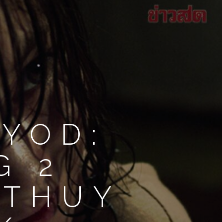
 YOD:
G 2
+THUY