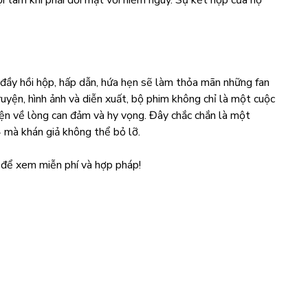
ội tâm khi phải đối mặt với hiểm nguy. Sự kết hợp của họ
đầy hồi hộp, hấp dẫn, hứa hẹn sẽ làm thỏa mãn những fan
ruyện, hình ảnh và diễn xuất, bộ phim không chỉ là một cuộc
yện về lòng can đảm và hy vọng. Đây chắc chắn là một
 mà khán giả không thể bỏ lỡ.
để xem miễn phí và hợp pháp!