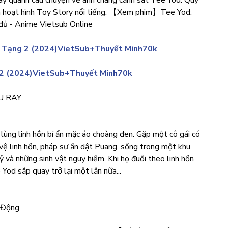
 quanh câu chuyện về anh chàng cảnh sát Tee Yod: Quỷ
m hoạt hình Toy Story nổi tiếng. 【Xem phim】Tee Yod:
ủ - Anime Vietsub Online
 Tạng 2 (2024)VietSub+Thuyết Minh70k
 2 (2024)VietSub+Thuyết Minh70k
LU RAY
 lùng linh hồn bí ẩn mặc áo choàng đen. Gặp một cô gái có
 vệ linh hồn, pháp sư ẩn dật Puang, sống trong một khu
và những sinh vật nguy hiểm. Khi họ đuổi theo linh hồn
od sắp quay trở lại một lần nữa...
h Động