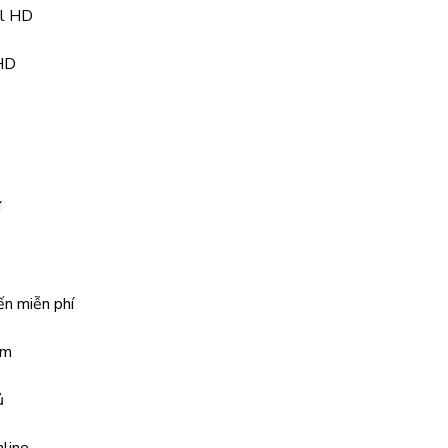
ll HD
 HD
í
ến miễn phí
am
ủ