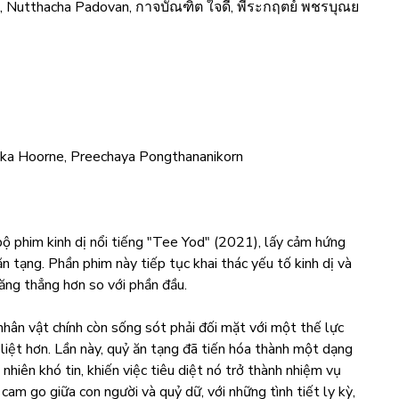
aun, Nutthacha Padovan, กาจบัณฑิต ใจดี, พีระกฤตย์ พชรบุณย
vika Hoorne, Preechaya Pongthananikorn
ộ phim kinh dị nổi tiếng "Tee Yod" (2021), lấy cảm hứng
n tạng. Phần phim này tiếp tục khai thác yếu tố kinh dị và
căng thẳng hơn so với phần đầu.
hân vật chính còn sống sót phải đối mặt với một thế lực
liệt hơn. Lần này, quỷ ăn tạng đã tiến hóa thành một dạng
 nhiên khó tin, khiến việc tiêu diệt nó trở thành nhiệm vụ
cam go giữa con người và quỷ dữ, với những tình tiết ly kỳ,