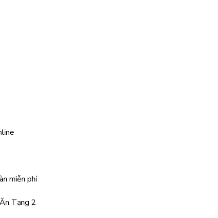
line
àn miễn phí
ỷ Ăn Tạng 2