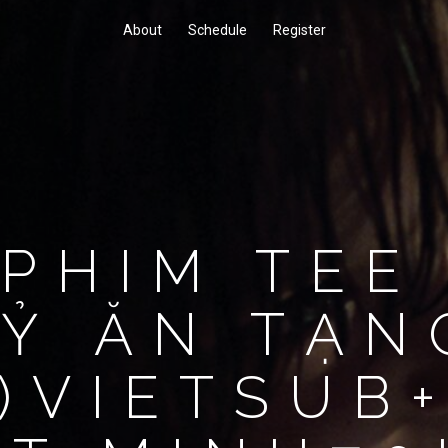
About
Schedule
Register
PHIM TEE
Ỷ ĂN TẠN
4)VIETSUB