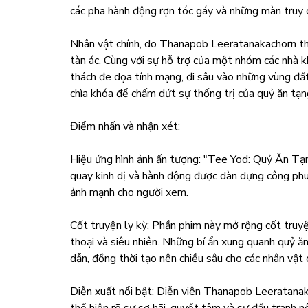
các pha hành động rợn tóc gáy và những màn truy 
Nhân vật chính, do Thanapob Leeratanakachorn thủ 
tàn ác. Cùng với sự hỗ trợ của một nhóm các nhà k
thách đe dọa tính mạng, đi sâu vào những vùng đấ
chìa khóa để chấm dứt sự thống trị của quỷ ăn tạn
Điểm nhấn và nhận xét:
Hiệu ứng hình ảnh ấn tượng: "Tee Yod: Quỷ Ăn Tạn
quay kinh dị và hành động được dàn dựng công phu.
ảnh mạnh cho người xem.
Cốt truyện ly kỳ: Phần phim này mở rộng cốt truy
thoại và siêu nhiên. Những bí ẩn xung quanh quỷ ă
dẫn, đồng thời tạo nên chiều sâu cho các nhân vật 
Diễn xuất nổi bật: Diễn viên Thanapob Leeratanak