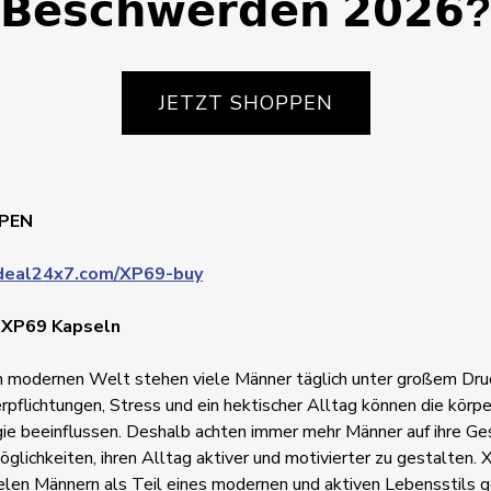
𝗕𝗲𝘀𝗰𝗵𝘄𝗲𝗿𝗱𝗲𝗻 𝟮𝟬𝟮𝟲?
JETZT SHOPPEN
PEN
tdeal24x7.com/XP69-buy
n XP69 Kapseln
en modernen Welt stehen viele Männer täglich unter großem Druc
rpflichtungen, Stress und ein hektischer Alltag können die körpe
ie beeinflussen. Deshalb achten immer mehr Männer auf ihre Ge
glichkeiten, ihren Alltag aktiver und motivierter zu gestalten
elen Männern als Teil eines modernen und aktiven Lebensstils 