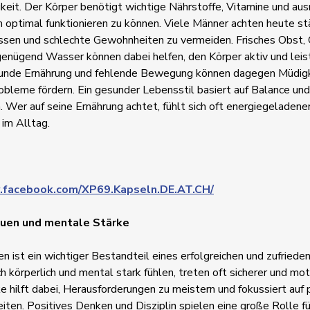
keit. Der Körper benötigt wichtige Nährstoffe, Vitamine und aus
m optimal funktionieren zu können. Viele Männer achten heute stä
ssen und schlechte Gewohnheiten zu vermeiden. Frisches Obst,
genügend Wasser können dabei helfen, den Körper aktiv und leis
unde Ernährung und fehlende Bewegung können dagegen Müdigk
bleme fördern. Ein gesunder Lebensstil basiert auf Balance und
Wer auf seine Ernährung achtet, fühlt sich oft energiegeladene
 im Alltag.
.facebook.com/XP69.Kapseln.DE.AT.CH/
auen und mentale Stärke
n ist ein wichtiger Bestandteil eines erfolgreichen und zufriede
h körperlich und mental stark fühlen, treten oft sicherer und moti
 hilft dabei, Herausforderungen zu meistern und fokussiert auf 
eiten. Positives Denken und Disziplin spielen eine große Rolle fü