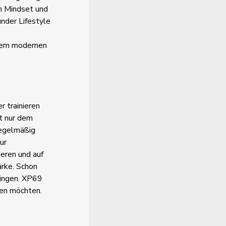
em Mindset und
under Lifestyle
inem modernen
r trainieren
ht nur dem
regelmäßig
ur
ieren und auf
ärke. Schon
ringen. XP69
hen möchten.