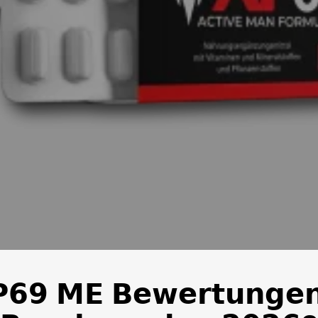
𝟲𝟵 𝗠𝗘 𝗕𝗲𝘄𝗲𝗿𝘁𝘂𝗻𝗴𝗲