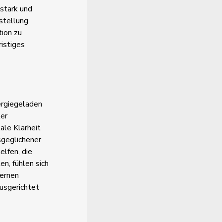
 stark und
stellung
tion zu
istiges
nergiegeladen
ter
ale Klarheit
sgeglichener
elfen, die
n, fühlen sich
dernen
ausgerichtet