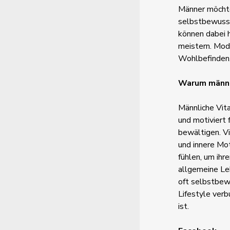
Männer möchten
selbstbewusst
können dabei 
meistern. Mod
Wohlbefinden
Warum männli
Männliche Vita
und motiviert 
bewältigen. Vi
und innere Mot
fühlen, um ihr
allgemeine Leb
oft selbstbew
Lifestyle verb
ist.