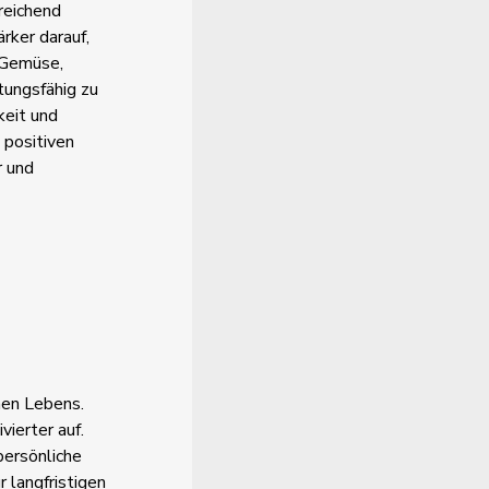
reichend
rker darauf,
 Gemüse,
tungsfähig zu
eit und
 positiven
r und
nen Lebens.
vierter auf.
persönliche
r langfristigen