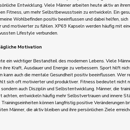
sönliche Entwicklung. Viele Männer arbeiten heute aktiv an ihr
chen Fitness, um mehr Selbstbewusstsein zu entwickeln. Ein ges
meine Wohlbefinden positiv beeinflussen und dabei helfen, sich
r und motivierter zu fühlen. XP69 Kapseln werden häufig mit e
ussten Lifestyle verbunden.
tägliche Motivation
ute ein wichtiger Bestandteil des modernen Lebens. Viele Männe
 ihre Kraft, Ausdauer und Energie zu verbessern. Sport hilft nic
rn kann auch die mentale Gesundheit positiv beeinflussen. Wer 
ühlt sich oft motivierter und produktiver. Fitness bedeutet nicht n
sondern auch Disziplin und Selbstentwicklung. Männer, die train
t achten, entwickeln häufig mehr Selbstvertrauen und innere St
e Trainingseinheiten können langfristig positive Veränderungen b
ten Männer, die aktiv bleiben und ihre persönlichen Ziele erreic