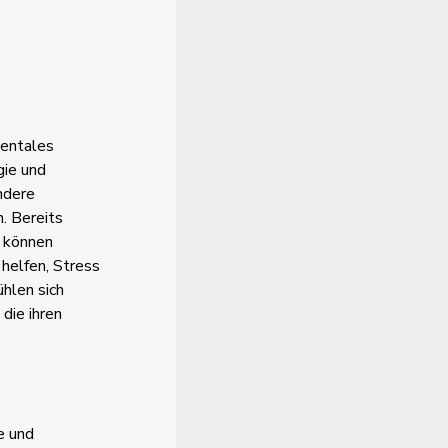
mentales
gie und
ndere
n. Bereits
n können
helfen, Stress
ühlen sich
die ihren
e und