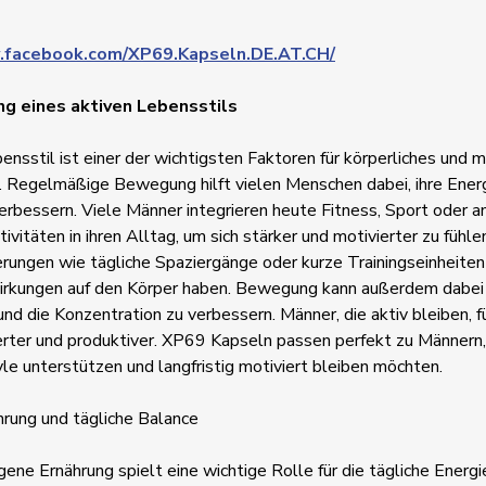
.facebook.com/XP69.Kapseln.DE.AT.CH/
g eines aktiven Lebensstils
bensstil ist einer der wichtigsten Faktoren für körperliches und 
 Regelmäßige Bewegung hilft vielen Menschen dabei, ihre Ener
rbessern. Viele Männer integrieren heute Fitness, Sport oder a
ivitäten in ihren Alltag, um sich stärker und motivierter zu fühle
erungen wie tägliche Spaziergänge oder kurze Trainingseinheite
irkungen auf den Körper haben. Bewegung kann außerdem dabei 
und die Konzentration zu verbessern. Männer, die aktiv bleiben, f
erter und produktiver. XP69 Kapseln passen perfekt zu Männern, 
yle unterstützen und langfristig motiviert bleiben möchten.
rung und tägliche Balance
ne Ernährung spielt eine wichtige Rolle für die tägliche Energi