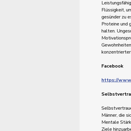
Leistungsfähig
Flüssigkeit, u
gesünder zu e
Proteine und 
halten. Unges
Motivationspro
Gewohnheiten. 
konzentrierter
Facebook
https://www
Selbstvertr
Selbstvertraue
Männer, die sic
Mentale Stärke
Ziele hinzuarb