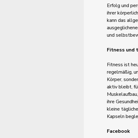
Erfolg und per
ihrer körperli
kann das allge
ausgeglichene
und selbstbew
Fitness und 
Fitness ist he
regelmäßig, um
Körper, sonde
aktiv bleibt, f
Muskelaufbau, 
ihre Gesundhei
kleine täglich
Kapseln beglei
Facebook