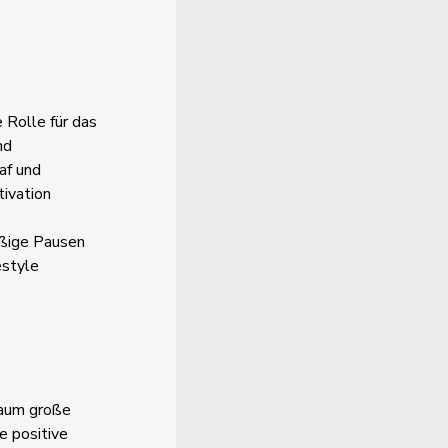
 Rolle für das
nd
af und
tivation
äßige Pausen
estyle
raum große
 positive